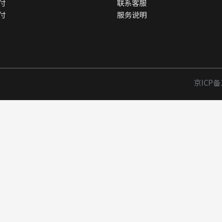
付
联系客服
付
服务说明
京ICP备1